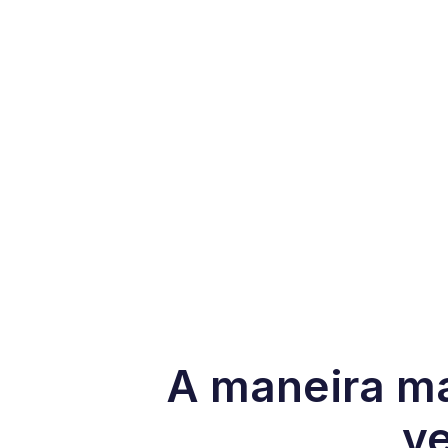
A maneira ma
v